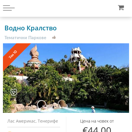
Водно Кралство
Тематични Паркове
Топ 10
Лас Америкас, Тенерифе
Цена на човек от
€
44,00