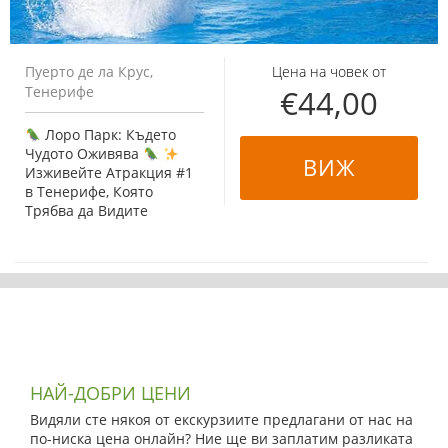
Пуерто де ла Крус,
Цена на човек от
Тенерифе
€
44,00
Лоро Парк: Където
Чудото Оживява
ВИЖ
Изживейте Атракция #1
в Тенерифе, Която
Трябва да Видите
ПОВЕЧЕ
Подробно
НАЙ-ДОБРИ ЦЕНИ
Видяли сте някоя от екскурзиите предлагани от нас на
по-ниска цена онлайн? Ние ще ви заплатим разликата