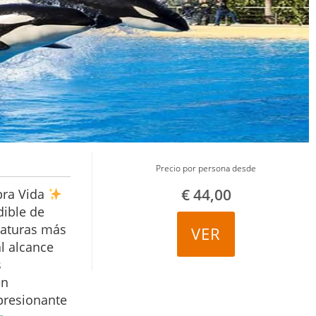
Precio por persona desde
€
44,00
bra Vida
dible de
iaturas más
VER
al alcance
s
en
presionante