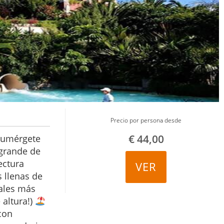
Precio por persona desde
€
44,00
Sumérgete
 grande de
ectura
VER
 llenas de
iales más
 altura!)
con