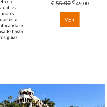
€
eto en
€
55,00
49,00
vidable a
mundo y
VER
qué este
enfocándose
pasado hasta
ros guías