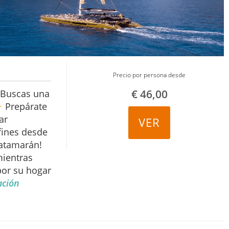
Precio por persona desde
€
46,00
Buscas una
Prepárate
ar
VER
fines desde
catamarán!
mientras
por su hogar
ación