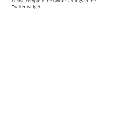
Please complete the twitter settings in the
Twitter widget.