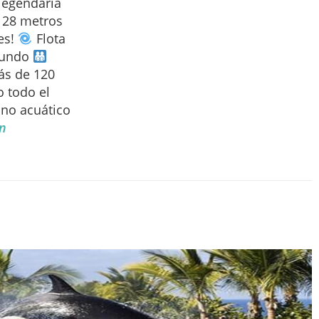
legendaria
e 28 metros
es!
Flota
 mundo
ás de 120
 todo el
ino acuático
n