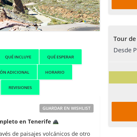
Tour de 
Desde P
QUÉ INCLUYE
QUÉ ESPERAR
ÓN ADICIONAL
HORARIO
REVISIONES
GUARDAR EN WISHLIST
mpleto en Tenerife
ravés de paisajes volcánicos de otro