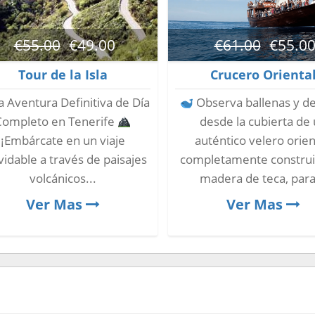
€
55.00
€
49.00
€
61.00
€
55.0
Tour de la Isla
Crucero Orienta
 Aventura Definitiva de Día
Observa ballenas y de
Completo en Tenerife
desde la cubierta de
¡Embárcate en un viaje
auténtico velero orien
vidable a través de paisajes
completamente constru
volcánicos...
madera de teca, para
Ver Mas
Ver Mas