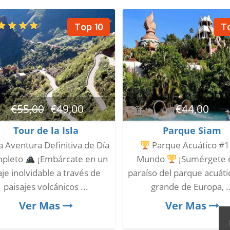
Top 10
T
€
55,00
€
49,00
€
44,00
Tour de la Isla
Parque Siam
 Aventura Definitiva de Día
Parque Acuático #1
pleto
¡Embárcate en un
Mundo
¡Sumérgete e
aje inolvidable a través de
paraíso del parque acuát
paisajes volcánicos ...
grande de Europa, ..
Ver Mas
Ver Mas