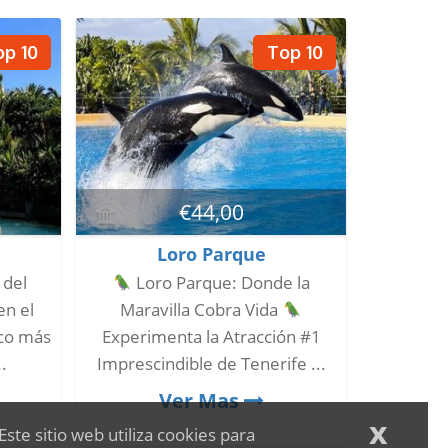
op 10
Top 10
€
44,00
Loro Parque
 del
Loro Parque: Donde la
n el
Maravilla Cobra Vida
ico más
Experimenta la Atracción #1
.
Imprescindible de Tenerife ...
Ver Mas
x
Este sitio web utiliza cookies para