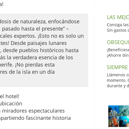
a!
LAS MEJ
osis de naturaleza, enfocándose
Consiga las
l pasado hasta el presente” –
Sin gastos 
cales expertos. ¡Esto no es solo un
OBSEQUI
stes! Desde paisajes lunares
, desde pueblos históricos hasta
¡Benefícies
¡Ahorre din
ás la verdadera esencia de los
erife. ¡No pierdas esta
SIEMPRE
es de la isla en un día
Llámenos o 
momento. Ob
durante y d
l hotel!
ubicación
n miradores espectaculares
partiendo fascinante historia