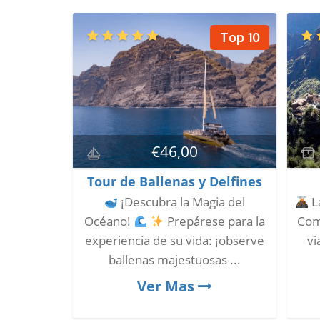
Top 10
€
46,00
Tour de Ballenas y Delfines
¡Descubra la Magia del
La
Océano!
Prepárese para la
Com
experiencia de su vida: ¡observe
vi
ballenas majestuosas ...
Ver Mas