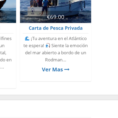
0
€
69.00
l
Carta de Pesca Privada
lfines
¡Tu aventura en el Atlántico
 un
te espera!
Siente la emoción
tal,
del mar abierto a bordo de un
ido en
Rodman...
...
Ver Mas