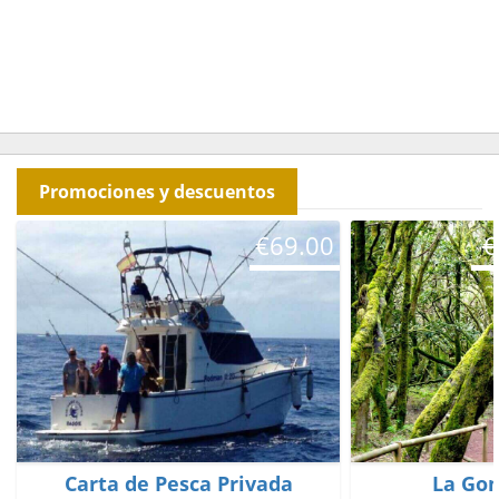
Promociones y descuentos
€
69.00
€
Carta de Pesca Privada
La Go