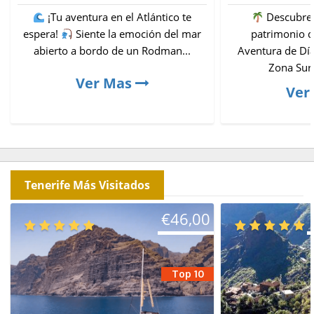
¡Tu aventura en el Atlántico te
Descubre 
espera!
Siente la emoción del mar
patrimonio
abierto a bordo de un Rodman...
Aventura de Dí
Zona Sur 
Ver Mas
Ver
Tenerife Más Visitados
€
46,00
Top 10